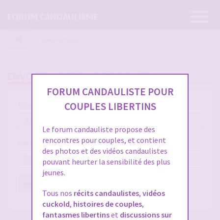
Ouvrir
FORUM CANDAULISME
la
navigatio
Index du forum
ENVOYER VOTRE MOT DE PASSE
FORUM CANDAULISTE POUR
COUPLES LIBERTINS
Nom d’utilisateur :
Le forum candauliste propose des
rencontres pour couples, et contient
Adresse e-mail :
des photos et des vidéos candaulistes
pouvant heurter la sensibilité des plus
jeunes.
Envoyer
Réinitialiser
Tous nos
récits candaulistes
,
vidéos
cuckold
,
histoires de couples
,
fantasmes libertins
et
discussions sur