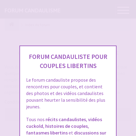
Ouvrir
FORUM CANDAULISME
la
navigatio
Index du forum
CRÉER UN COMPTE SUR FORUM CANDAULISME
FORUM CANDAULISTE POUR
COUPLES LIBERTINS
Vous devez vous inscrire pour vous connecter. Cela ne prend que
quelques secondes et vous aurez accès au forum. Merci de bien
remplir les champs proposés pour augmenter vos chances de
Le forum candauliste propose des
rencontres sur le forum. Assurez-vous de bien lire tout le
rencontres pour couples, et contient
règlement également, les modérateurs ont la gachette facile.
des photos et des vidéos candaulistes
pouvant heurter la sensibilité des plus
Conditions d’utilisation
jeunes.
M’enregistrer
Tous nos
récits candaulistes
,
vidéos
cuckold
,
histoires de couples
,
SE CONNECTER À VOTRE COMPTE
fantasmes libertins
et
discussions sur