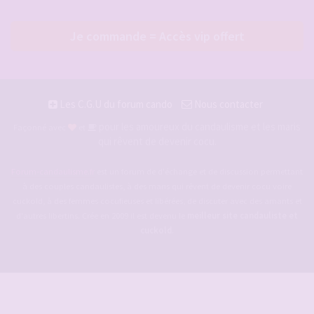
Je commande = Accès vip offert
Les C.G.U du forum cando
Nous contacter
pour les amoureux du candaulisme et les maris
Façonné avec
et
qui rêvent de devenir cocu.
Forum-candaulisme.fr
est un forum de d'échange et de discussion permettant
à des couples candaulistes, à des maris qui rêvent de devenir cocu voire
cuckold, à des femmes cocufieuses et libérées, de discuter avec des amants et
d'autres libertins. Crée en 2009 il est devenu le
meilleur site candauliste et
cuckold
.