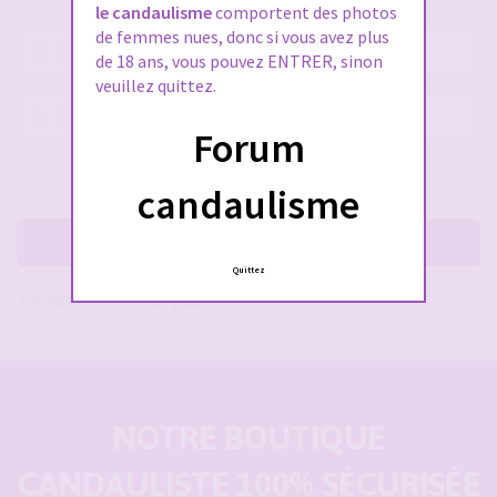
le candaulisme
comportent des photos
de femmes nues, donc si vous avez plus
Nom
de 18 ans, vous pouvez ENTRER, sinon
d’utilisateur :
veuillez quittez.
Mot
Forum
de
passe :
Rester connecté(e)
Cacher la session
candaulisme
Me connecter
Quittez
J’ai oublié mon mot de passe
NOTRE BOUTIQUE
CANDAULISTE 100% SÉCURISÉE