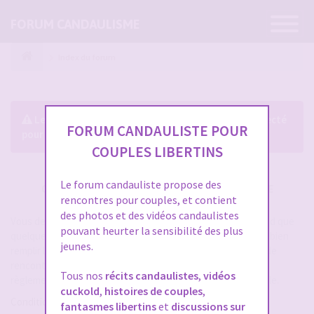
Ouvrir
FORUM CANDAULISME
la
navigatio
Index du forum
Le forum exige que vous soyez enregistré et connecté
FORUM CANDAULISTE POUR
pour pouvoir consulter le profil des membres.
COUPLES LIBERTINS
Le forum candauliste propose des
CRÉER UN COMPTE SUR FORUM CANDAULISME
rencontres pour couples, et contient
des photos et des vidéos candaulistes
Vous devez vous inscrire pour vous connecter. Cela ne prend que
pouvant heurter la sensibilité des plus
quelques secondes et vous aurez accès au forum. Merci de bien
jeunes.
remplir les champs proposés pour augmenter vos chances de
rencontres sur le forum. Assurez-vous de bien lire tout le
Tous nos
récits candaulistes
,
vidéos
règlement également, les modérateurs ont la gachette facile.
cuckold
,
histoires de couples
,
Conditions d’utilisation
fantasmes libertins
et
discussions sur