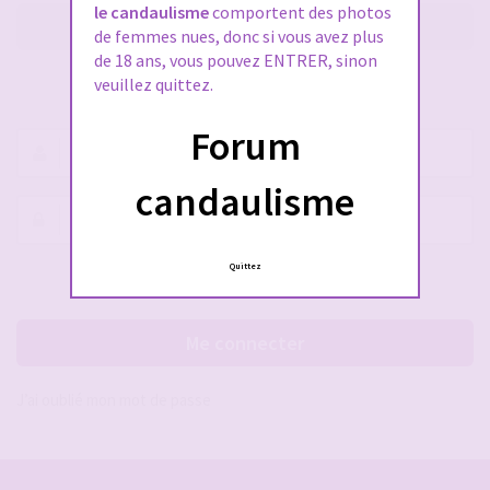
le candaulisme
comportent des photos
M’enregistrer
de femmes nues, donc si vous avez plus
de 18 ans, vous pouvez ENTRER, sinon
veuillez quittez.
SE CONNECTER À VOTRE COMPTE
Forum
Nom
d’utilisateur :
candaulisme
Mot
de
passe :
Quittez
Rester connecté(e)
Cacher la session
Me connecter
J’ai oublié mon mot de passe