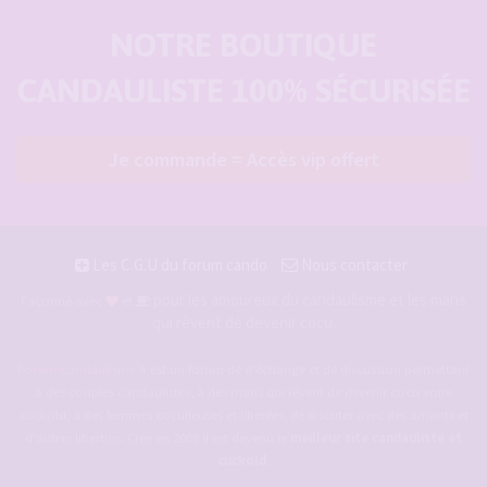
NOTRE BOUTIQUE
CANDAULISTE 100% SÉCURISÉE
Je commande = Accès vip offert
Les C.G.U du forum cando
Nous contacter
pour les amoureux du candaulisme et les maris
Façonné avec
et
qui rêvent de devenir cocu.
Forum-candaulisme.fr
est un forum de d'échange et de discussion permettant
à des couples candaulistes, à des maris qui rêvent de devenir cocu voire
cuckold, à des femmes cocufieuses et libérées, de discuter avec des amants et
d'autres libertins. Crée en 2009 il est devenu le
meilleur site candauliste et
cuckold
.