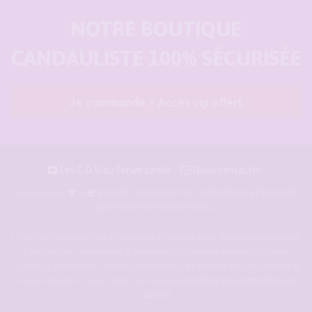
NOTRE BOUTIQUE
CANDAULISTE 100% SÉCURISÉE
Je commande = Accès vip offert
Les C.G.U du forum cando
Nous contacter
pour les amoureux du candaulisme et les maris
Façonné avec
et
qui rêvent de devenir cocu.
Forum-candaulisme.fr
est un forum de d'échange et de discussion permettant
à des couples candaulistes, à des maris qui rêvent de devenir cocu voire
cuckold, à des femmes cocufieuses et libérées, de discuter avec des amants et
d'autres libertins. Crée en 2009 il est devenu le
meilleur site candauliste et
cuckold
.