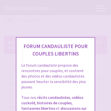
Ouvrir
FORUM CANDAULISME
la
navigatio
Index du forum
Le forum exige que vous soyez enregistré et connecté
FORUM CANDAULISTE POUR
pour pouvoir consulter le profil des membres.
COUPLES LIBERTINS
Le forum candauliste propose des
CRÉER UN COMPTE SUR FORUM CANDAULISME
rencontres pour couples, et contient
des photos et des vidéos candaulistes
Vous devez vous inscrire pour vous connecter. Cela ne prend que
pouvant heurter la sensibilité des plus
quelques secondes et vous aurez accès au forum. Merci de bien
jeunes.
remplir les champs proposés pour augmenter vos chances de
rencontres sur le forum. Assurez-vous de bien lire tout le
Tous nos
récits candaulistes
,
vidéos
règlement également, les modérateurs ont la gachette facile.
cuckold
,
histoires de couples
,
Conditions d’utilisation
fantasmes libertins
et
discussions sur