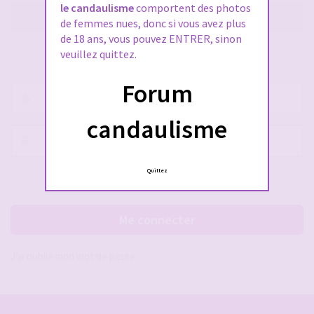
le candaulisme
comportent des photos
M’enregistrer
de femmes nues, donc si vous avez plus
de 18 ans, vous pouvez ENTRER, sinon
veuillez quittez.
SE CONNECTER À VOTRE COMPTE
Forum
Nom
d’utilisateur :
candaulisme
Mot
de
passe :
Quittez
Rester connecté(e)
Cacher la session
Me connecter
J’ai oublié mon mot de passe