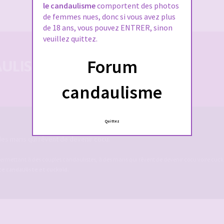
J’ai oublié mon mot de passe
le candaulisme
comportent des photos
de femmes nues, donc si vous avez plus
de 18 ans, vous pouvez ENTRER, sinon
veuillez quittez.
Forum
LISTE 100% SÉCURISÉE
candaulisme
Quittez
es maris qui rêvent de devenir cocu.
ermettant à des couples candaulistes, à des maris qui rêvent de devenir cocu voire cucko
ite candauliste et cuckold
.