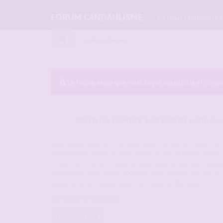
FORUM CANDAULISME
Le Tchat Candauliste 
Index du forum
Le forum exige que vous soyez enregistré et conne
CRÉER UN COMPTE SUR FORUM CANDAUL
Vous devez vous inscrire pour vous connecter. Cela ne p
quelques secondes et vous aurez accès au forum. Merci 
remplir les champs proposés pour augmenter vos chanc
rencontres sur le forum. Assurez-vous de bien lire tout l
également, les modérateurs ont la gachette facile.
Conditions d’utilisation
M’enregistrer