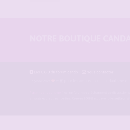
NOTRE BOUTIQUE CANDAU
Les C.G.U du forum cando
Nous contacter
pour les amoureux du candaulisme et l
Façonné avec
et
Forum-candaulisme.fr
est un forum de d'échange et de discussion p
amants et d'autres libertins. Crée en 2009 il est devenu le
meilleur s