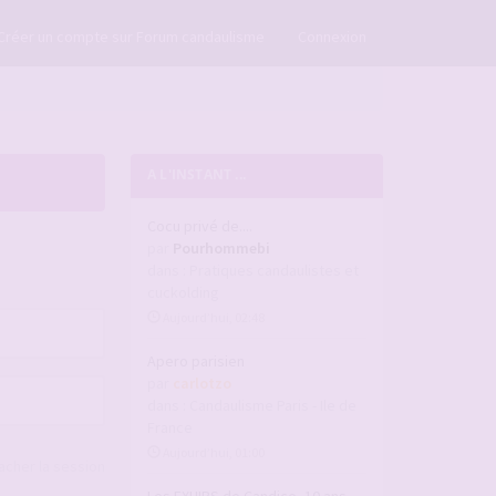
×
Créer un compte sur Forum candaulisme
Connexion
A L'INSTANT ...
Cocu privé de....
par
Pourhommebi
dans :
Pratiques candaulistes et
cuckolding
Aujourd’hui, 02:48
Apero parisien
par
carlotzo
dans :
Candaulisme Paris - Ile de
France
Aujourd’hui, 01:00
acher la session