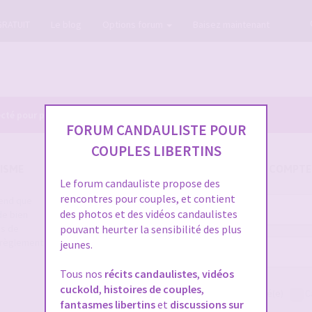
GRATUIT
Le blog
Options forum
Baisez maintenant
cté pour pouvoir consulter le profil des membres.
FORUM CANDAULISTE POUR
COUPLES LIBERTINS
ISME
SE CONNECTER À VOTRE COMPTE
Le forum candauliste propose des
rencontres pour couples, et contient
rend que
Nom
des photos et des vidéos candaulistes
de bien
d’utilisateur :
es de
pouvant heurter la sensibilité des plus
e règlement
jeunes.
Mot
de
Tous nos
récits candaulistes
,
vidéos
passe :
cuckold
,
histoires de couples
,
Me connecter
Rester connecté(e)
C
fantasmes libertins
et
discussions sur