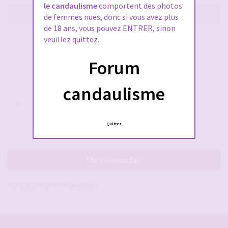
le candaulisme
comportent des photos
M’enregistrer
de femmes nues, donc si vous avez plus
de 18 ans, vous pouvez ENTRER, sinon
veuillez quittez.
SE CONNECTER À VOTRE COMPTE
Forum
Nom
d’utilisateur :
candaulisme
Mot
de
passe :
Quittez
Rester connecté(e)
Cacher la session
Me connecter
J’ai oublié mon mot de passe