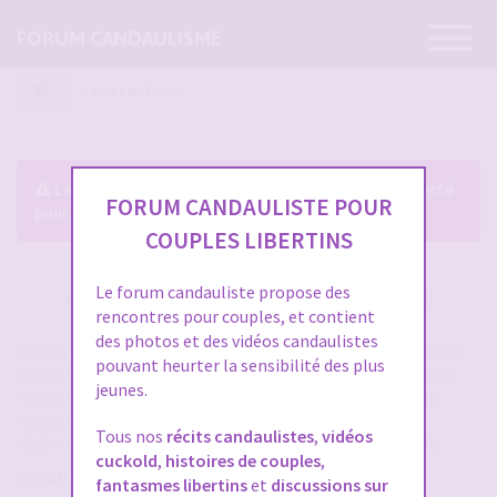
Ouvrir
FORUM CANDAULISME
la
navigatio
Index du forum
Le forum exige que vous soyez enregistré et connecté
FORUM CANDAULISTE POUR
pour pouvoir consulter le profil des membres.
COUPLES LIBERTINS
Le forum candauliste propose des
CRÉER UN COMPTE SUR FORUM CANDAULISME
rencontres pour couples, et contient
des photos et des vidéos candaulistes
Vous devez vous inscrire pour vous connecter. Cela ne prend que
pouvant heurter la sensibilité des plus
quelques secondes et vous aurez accès au forum. Merci de bien
jeunes.
remplir les champs proposés pour augmenter vos chances de
rencontres sur le forum. Assurez-vous de bien lire tout le
Tous nos
récits candaulistes
,
vidéos
règlement également, les modérateurs ont la gachette facile.
cuckold
,
histoires de couples
,
Conditions d’utilisation
fantasmes libertins
et
discussions sur