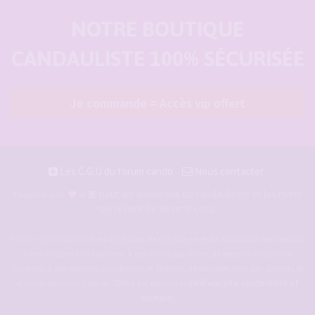
NOTRE BOUTIQUE
CANDAULISTE 100% SÉCURISÉE
Je commande = Accès vip offert
Les C.G.U du forum cando
Nous contacter
pour les amoureux du candaulisme et les maris
Façonné avec
et
qui rêvent de devenir cocu.
Forum-candaulisme.fr
est un forum de d'échange et de discussion permettant
à des couples candaulistes, à des maris qui rêvent de devenir cocu voire
cuckold, à des femmes cocufieuses et libérées, de discuter avec des amants et
d'autres libertins. Crée en 2009 il est devenu le
meilleur site candauliste et
cuckold
.