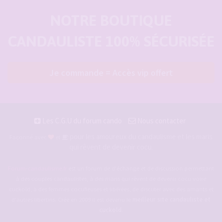
NOTRE BOUTIQUE
CANDAULISTE 100% SÉCURISÉE
Je commande = Accès vip offert
Les C.G.U du forum cando
Nous contacter
pour les amoureux du candaulisme et les maris
Façonné avec
et
qui rêvent de devenir cocu.
Forum-candaulisme.fr
est un forum de d'échange et de discussion permettant
à des couples candaulistes, à des maris qui rêvent de devenir cocu voire
cuckold, à des femmes cocufieuses et libérées, de discuter avec des amants et
d'autres libertins. Crée en 2009 il est devenu le
meilleur site candauliste et
cuckold
.