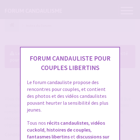
Ouvrir
FORUM CANDAULISME
la
navigatio
Index du forum
Le forum exige que vous soyez enregistré et connecté
FORUM CANDAULISTE POUR
pour pouvoir consulter le profil des membres.
COUPLES LIBERTINS
Le forum candauliste propose des
CRÉER UN COMPTE SUR FORUM CANDAULISME
rencontres pour couples, et contient
des photos et des vidéos candaulistes
Vous devez vous inscrire pour vous connecter. Cela ne prend que
pouvant heurter la sensibilité des plus
quelques secondes et vous aurez accès au forum. Merci de bien
jeunes.
remplir les champs proposés pour augmenter vos chances de
rencontres sur le forum. Assurez-vous de bien lire tout le
Tous nos
récits candaulistes
,
vidéos
règlement également, les modérateurs ont la gachette facile.
cuckold
,
histoires de couples
,
Conditions d’utilisation
fantasmes libertins
et
discussions sur