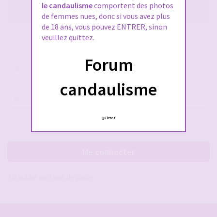
le candaulisme
comportent des photos
M’enregistrer
de femmes nues, donc si vous avez plus
de 18 ans, vous pouvez ENTRER, sinon
veuillez quittez.
SE CONNECTER À VOTRE COMPTE
Forum
Nom
d’utilisateur :
candaulisme
Mot
de
passe :
Quittez
Rester connecté(e)
Cacher la session
Me connecter
J’ai oublié mon mot de passe