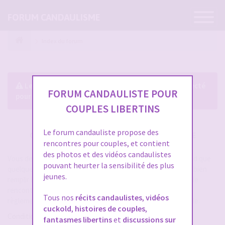
Ouvrir
FORUM CANDAULISME
la
navigatio
Index du forum
Le forum exige que vous soyez enregistré et connecté
FORUM CANDAULISTE POUR
pour pouvoir consulter le profil des membres.
COUPLES LIBERTINS
Le forum candauliste propose des
CRÉER UN COMPTE SUR FORUM CANDAULISME
rencontres pour couples, et contient
des photos et des vidéos candaulistes
Vous devez vous inscrire pour vous connecter. Cela ne prend que
pouvant heurter la sensibilité des plus
quelques secondes et vous aurez accès au forum. Merci de bien
jeunes.
remplir les champs proposés pour augmenter vos chances de
rencontres sur le forum. Assurez-vous de bien lire tout le
Tous nos
récits candaulistes
,
vidéos
règlement également, les modérateurs ont la gachette facile.
cuckold
,
histoires de couples
,
Conditions d’utilisation
fantasmes libertins
et
discussions sur