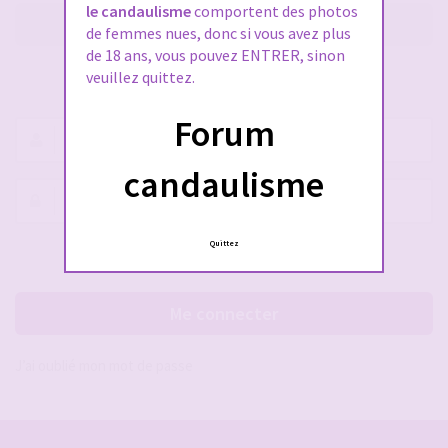
le candaulisme
comportent des photos
M’enregistrer
de femmes nues, donc si vous avez plus
de 18 ans, vous pouvez ENTRER, sinon
veuillez quittez.
SE CONNECTER À VOTRE COMPTE
Forum
Nom
d’utilisateur :
candaulisme
Mot
de
passe :
Quittez
Rester connecté(e)
Cacher la session
Me connecter
J’ai oublié mon mot de passe