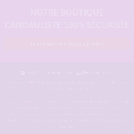
NOTRE BOUTIQUE
CANDAULISTE 100% SÉCURISÉE
Je commande = Accès vip offert
Les C.G.U du forum cando
Nous contacter
pour les amoureux du candaulisme et les maris
Façonné avec
et
qui rêvent de devenir cocu.
Forum-candaulisme.fr
est un forum de d'échange et de discussion permettant
à des couples candaulistes, à des maris qui rêvent de devenir cocu voire
cuckold, à des femmes cocufieuses et libérées, de discuter avec des amants et
d'autres libertins. Crée en 2009 il est devenu le
meilleur site candauliste et
cuckold
.