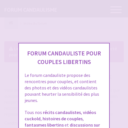
Ouvrir
FORUM CANDAULISME
la
navigatio
Index du forum
Le forum exige que vous soyez enregistré et connecté
FORUM CANDAULISTE POUR
pour pouvoir consulter le profil des membres.
COUPLES LIBERTINS
Le forum candauliste propose des
CRÉER UN COMPTE SUR FORUM CANDAULISME
rencontres pour couples, et contient
des photos et des vidéos candaulistes
Vous devez vous inscrire pour vous connecter. Cela ne prend que
pouvant heurter la sensibilité des plus
quelques secondes et vous aurez accès au forum. Merci de bien
jeunes.
remplir les champs proposés pour augmenter vos chances de
rencontres sur le forum. Assurez-vous de bien lire tout le
Tous nos
récits candaulistes
,
vidéos
règlement également, les modérateurs ont la gachette facile.
cuckold
,
histoires de couples
,
Conditions d’utilisation
fantasmes libertins
et
discussions sur