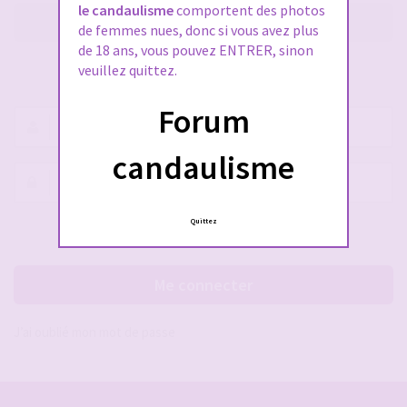
le candaulisme
comportent des photos
M’enregistrer
de femmes nues, donc si vous avez plus
de 18 ans, vous pouvez ENTRER, sinon
veuillez quittez.
SE CONNECTER À VOTRE COMPTE
Forum
Nom
d’utilisateur :
candaulisme
Mot
de
passe :
Quittez
Rester connecté(e)
Cacher la session
Me connecter
J’ai oublié mon mot de passe