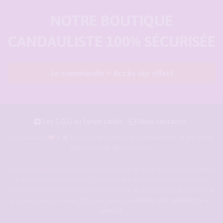
NOTRE BOUTIQUE
CANDAULISTE 100% SÉCURISÉE
Je commande = Accès vip offert
Les C.G.U du forum cando
Nous contacter
pour les amoureux du candaulisme et les maris
Façonné avec
et
qui rêvent de devenir cocu.
Forum-candaulisme.fr
est un forum de d'échange et de discussion permettant
à des couples candaulistes, à des maris qui rêvent de devenir cocu voire
cuckold, à des femmes cocufieuses et libérées, de discuter avec des amants et
d'autres libertins. Crée en 2009 il est devenu le
meilleur site candauliste et
cuckold
.