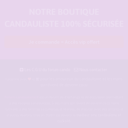
NOTRE BOUTIQUE
CANDAULISTE 100% SÉCURISÉE
Je commande = Accès vip offert
Les C.G.U du forum cando
Nous contacter
pour les amoureux du candaulisme et les maris
Façonné avec
et
qui rêvent de devenir cocu.
Forum-candaulisme.fr
est un forum de d'échange et de discussion permettant
à des couples candaulistes, à des maris qui rêvent de devenir cocu voire
cuckold, à des femmes cocufieuses et libérées, de discuter avec des amants et
d'autres libertins. Crée en 2009 il est devenu le
meilleur site candauliste et
cuckold
.