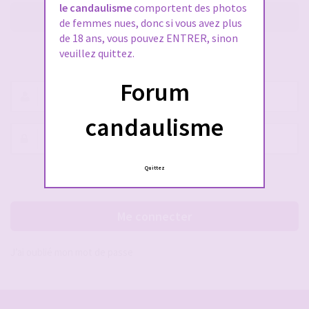
le candaulisme
comportent des photos
M’enregistrer
de femmes nues, donc si vous avez plus
de 18 ans, vous pouvez ENTRER, sinon
veuillez quittez.
SE CONNECTER À VOTRE COMPTE
Forum
Nom
d’utilisateur :
candaulisme
Mot
de
passe :
Quittez
Rester connecté(e)
Cacher la session
Me connecter
J’ai oublié mon mot de passe