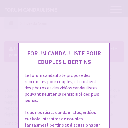
Ouvrir
FORUM CANDAULISME
la
navigatio
Index du forum
Le forum exige que vous soyez enregistré et connecté
FORUM CANDAULISTE POUR
pour pouvoir consulter le profil des membres.
COUPLES LIBERTINS
Le forum candauliste propose des
CRÉER UN COMPTE SUR FORUM CANDAULISME
rencontres pour couples, et contient
des photos et des vidéos candaulistes
Vous devez vous inscrire pour vous connecter. Cela ne prend que
pouvant heurter la sensibilité des plus
quelques secondes et vous aurez accès au forum. Merci de bien
jeunes.
remplir les champs proposés pour augmenter vos chances de
rencontres sur le forum. Assurez-vous de bien lire tout le
Tous nos
récits candaulistes
,
vidéos
règlement également, les modérateurs ont la gachette facile.
cuckold
,
histoires de couples
,
Conditions d’utilisation
fantasmes libertins
et
discussions sur