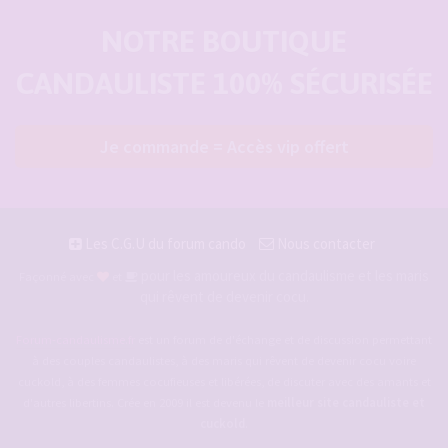
NOTRE BOUTIQUE
CANDAULISTE 100% SÉCURISÉE
Je commande = Accès vip offert
Les C.G.U du forum cando
Nous contacter
pour les amoureux du candaulisme et les maris
Façonné avec
et
qui rêvent de devenir cocu.
Forum-candaulisme.fr
est un forum de d'échange et de discussion permettant
à des couples candaulistes, à des maris qui rêvent de devenir cocu voire
cuckold, à des femmes cocufieuses et libérées, de discuter avec des amants et
d'autres libertins. Crée en 2009 il est devenu le
meilleur site candauliste et
cuckold
.