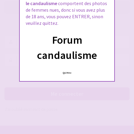
le candaulisme
comportent des photos
M’enregistrer
de femmes nues, donc si vous avez plus
de 18 ans, vous pouvez ENTRER, sinon
veuillez quittez.
SE CONNECTER À VOTRE COMPTE
Forum
Nom
d’utilisateur :
candaulisme
Mot
de
passe :
Quittez
Rester connecté(e)
Cacher la session
Me connecter
J’ai oublié mon mot de passe