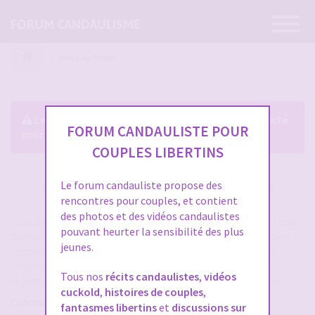
Ouvrir
FORUM CANDAULISME
la
navigatio
Index du forum
Le forum exige que vous soyez enregistré et connecté
FORUM CANDAULISTE POUR
pour pouvoir consulter le profil des membres.
COUPLES LIBERTINS
Le forum candauliste propose des
CRÉER UN COMPTE SUR FORUM CANDAULISME
rencontres pour couples, et contient
des photos et des vidéos candaulistes
Vous devez vous inscrire pour vous connecter. Cela ne prend que
pouvant heurter la sensibilité des plus
quelques secondes et vous aurez accès au forum. Merci de bien
jeunes.
remplir les champs proposés pour augmenter vos chances de
rencontres sur le forum. Assurez-vous de bien lire tout le
Tous nos
récits candaulistes
,
vidéos
règlement également, les modérateurs ont la gachette facile.
cuckold
,
histoires de couples
,
Conditions d’utilisation
fantasmes libertins
et
discussions sur