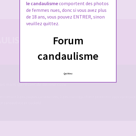
J’ai oublié mon mot de passe
le candaulisme
comportent des photos
de femmes nues, donc si vous avez plus
de 18 ans, vous pouvez ENTRER, sinon
veuillez quittez.
Forum
LISTE 100% SÉCURISÉE
candaulisme
Quittez
es maris qui rêvent de devenir cocu.
ermettant à des couples candaulistes, à des maris qui rêvent de devenir cocu voire cucko
ite candauliste et cuckold
.