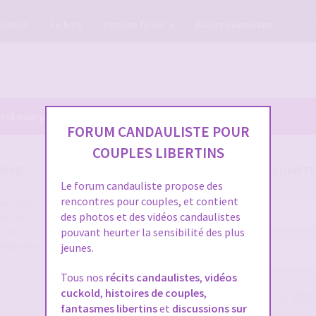
GRATUIT
Le blog
Options forum
Baisez maintenant
cté pour pouvoir consulter le profil des membres.
FORUM CANDAULISTE POUR
COUPLES LIBERTINS
ISME
SE CONNECTER À VOTRE COMPTE
Le forum candauliste propose des
rencontres pour couples, et contient
rend que
Nom
des photos et des vidéos candaulistes
de bien
d’utilisateur :
es de
pouvant heurter la sensibilité des plus
e règlement
jeunes.
Mot
de
Tous nos
récits candaulistes
,
vidéos
passe :
cuckold
,
histoires de couples
,
Me connecter
Rester connecté(e)
C
fantasmes libertins
et
discussions sur