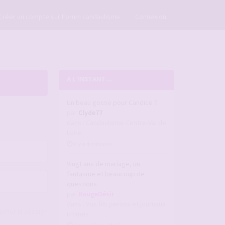
×
Créer un compte sur Forum candaulisme
Connexion
A L'INSTANT ...
Un beau gosse pour Candice ?
par
Clyde77
dans :
Candaulisme Centre-Val de
Loire
il y a 4 minutes
Vingt ans de mariage, un
fantasme et beaucoup de
questions
par
RougeDésir
dans :
Vos fils persos et journaux
acher la session
intimes