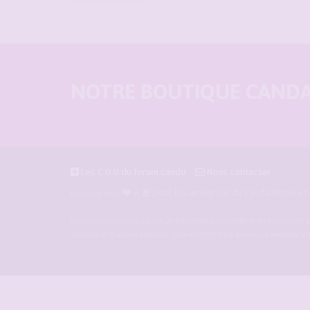
NOTRE BOUTIQUE CANDAU
Les C.G.U du forum cando
Nous contacter
pour les amoureux du candaulisme et l
Façonné avec
et
Forum-candaulisme.fr
est un forum de d'échange et de discussion p
amants et d'autres libertins. Crée en 2009 il est devenu le
meilleur s