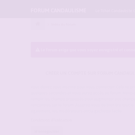
FORUM CANDAULISME
Le Tchat Candauliste 
Index du forum
Le forum exige que vous soyez enregistré et conne
CRÉER UN COMPTE SUR FORUM CANDAUL
Vous devez vous inscrire pour vous connecter. Cela ne p
quelques secondes et vous aurez accès au forum. Merci 
remplir les champs proposés pour augmenter vos chanc
rencontres sur le forum. Assurez-vous de bien lire tout l
également, les modérateurs ont la gachette facile.
Conditions d’utilisation
M’enregistrer