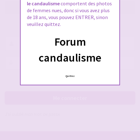
le candaulisme
comportent des photos
M’enregistrer
de femmes nues, donc si vous avez plus
de 18 ans, vous pouvez ENTRER, sinon
veuillez quittez.
SE CONNECTER À VOTRE COMPTE
Forum
Nom
d’utilisateur :
candaulisme
Mot
de
passe :
Quittez
Rester connecté(e)
Cacher la session
Me connecter
J’ai oublié mon mot de passe