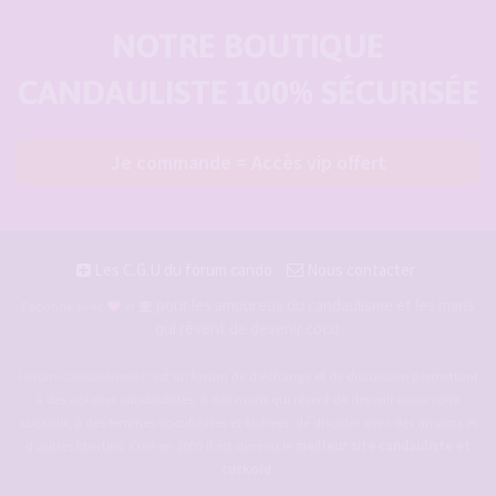
NOTRE BOUTIQUE
CANDAULISTE 100% SÉCURISÉE
Je commande = Accès vip offert
Les C.G.U du forum cando
Nous contacter
pour les amoureux du candaulisme et les maris
Façonné avec
et
qui rêvent de devenir cocu.
Forum-candaulisme.fr
est un forum de d'échange et de discussion permettant
à des couples candaulistes, à des maris qui rêvent de devenir cocu voire
cuckold, à des femmes cocufieuses et libérées, de discuter avec des amants et
d'autres libertins. Crée en 2009 il est devenu le
meilleur site candauliste et
cuckold
.