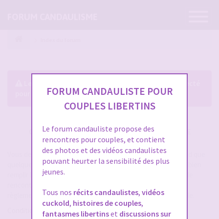
Ouvrir
FORUM CANDAULISME
la
navigatio
Index du forum
Le forum exige que vous soyez enregistré et connecté
FORUM CANDAULISTE POUR
pour pouvoir consulter le profil des membres.
COUPLES LIBERTINS
Le forum candauliste propose des
CRÉER UN COMPTE SUR FORUM CANDAULISME
rencontres pour couples, et contient
des photos et des vidéos candaulistes
Vous devez vous inscrire pour vous connecter. Cela ne prend que
pouvant heurter la sensibilité des plus
quelques secondes et vous aurez accès au forum. Merci de bien
jeunes.
remplir les champs proposés pour augmenter vos chances de
rencontres sur le forum. Assurez-vous de bien lire tout le
Tous nos
récits candaulistes
,
vidéos
règlement également, les modérateurs ont la gachette facile.
cuckold
,
histoires de couples
,
Conditions d’utilisation
fantasmes libertins
et
discussions sur