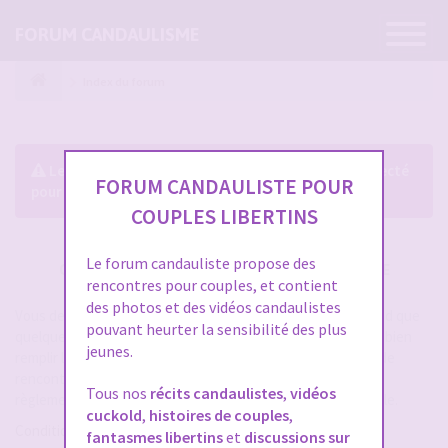
Ouvrir
FORUM CANDAULISME
la
navigatio
Index du forum
Le forum exige que vous soyez enregistré et connecté
FORUM CANDAULISTE POUR
pour pouvoir consulter le profil des membres.
COUPLES LIBERTINS
Le forum candauliste propose des
CRÉER UN COMPTE SUR FORUM CANDAULISME
rencontres pour couples, et contient
des photos et des vidéos candaulistes
Vous devez vous inscrire pour vous connecter. Cela ne prend que
pouvant heurter la sensibilité des plus
quelques secondes et vous aurez accès au forum. Merci de bien
jeunes.
remplir les champs proposés pour augmenter vos chances de
rencontres sur le forum. Assurez-vous de bien lire tout le
Tous nos
récits candaulistes
,
vidéos
règlement également, les modérateurs ont la gachette facile.
cuckold
,
histoires de couples
,
Conditions d’utilisation
fantasmes libertins
et
discussions sur