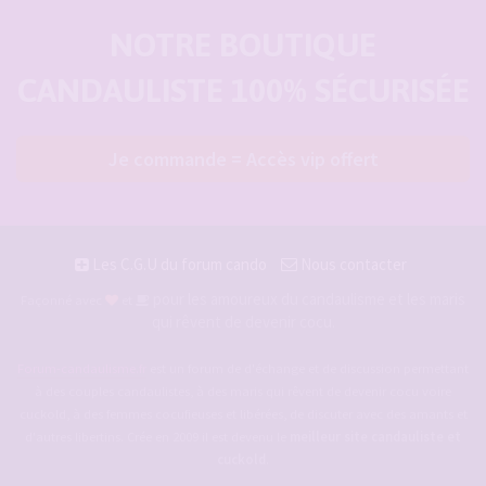
NOTRE BOUTIQUE
CANDAULISTE 100% SÉCURISÉE
Je commande = Accès vip offert
Les C.G.U du forum cando
Nous contacter
pour les amoureux du candaulisme et les maris
Façonné avec
et
qui rêvent de devenir cocu.
Forum-candaulisme.fr
est un forum de d'échange et de discussion permettant
à des couples candaulistes, à des maris qui rêvent de devenir cocu voire
cuckold, à des femmes cocufieuses et libérées, de discuter avec des amants et
d'autres libertins. Crée en 2009 il est devenu le
meilleur site candauliste et
cuckold
.