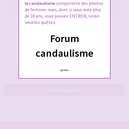
le candaulisme
comportent des photos
M’enregistrer
de femmes nues, donc si vous avez plus
de 18 ans, vous pouvez ENTRER, sinon
veuillez quittez.
SE CONNECTER À VOTRE COMPTE
Forum
Nom
d’utilisateur :
candaulisme
Mot
de
passe :
Quittez
Rester connecté(e)
Cacher la session
Me connecter
J’ai oublié mon mot de passe