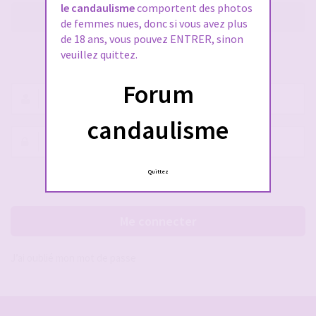
le candaulisme
comportent des photos
M’enregistrer
de femmes nues, donc si vous avez plus
de 18 ans, vous pouvez ENTRER, sinon
veuillez quittez.
SE CONNECTER À VOTRE COMPTE
Forum
Nom
d’utilisateur :
candaulisme
Mot
de
passe :
Quittez
Rester connecté(e)
Cacher la session
Me connecter
J’ai oublié mon mot de passe