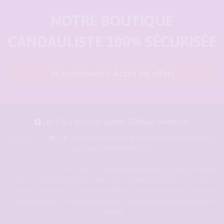
NOTRE BOUTIQUE
CANDAULISTE 100% SÉCURISÉE
Je commande = Accès vip offert
Les C.G.U du forum cando
Nous contacter
pour les amoureux du candaulisme et les maris
Façonné avec
et
qui rêvent de devenir cocu.
Forum-candaulisme.fr
est un forum de d'échange et de discussion permettant
à des couples candaulistes, à des maris qui rêvent de devenir cocu voire
cuckold, à des femmes cocufieuses et libérées, de discuter avec des amants et
d'autres libertins. Crée en 2009 il est devenu le
meilleur site candauliste et
cuckold
.