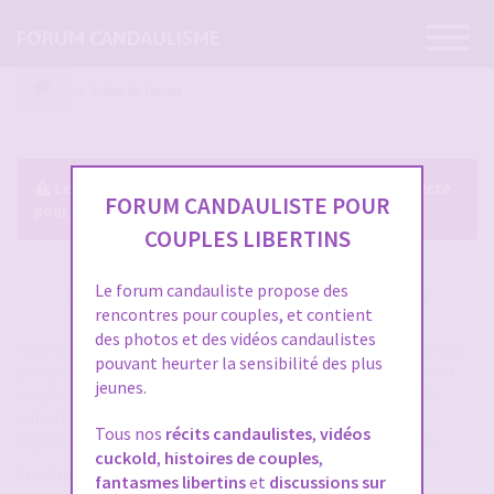
Ouvrir
FORUM CANDAULISME
la
navigatio
Index du forum
Le forum exige que vous soyez enregistré et connecté
FORUM CANDAULISTE POUR
pour pouvoir consulter le profil des membres.
COUPLES LIBERTINS
Le forum candauliste propose des
CRÉER UN COMPTE SUR FORUM CANDAULISME
rencontres pour couples, et contient
des photos et des vidéos candaulistes
Vous devez vous inscrire pour vous connecter. Cela ne prend que
pouvant heurter la sensibilité des plus
quelques secondes et vous aurez accès au forum. Merci de bien
jeunes.
remplir les champs proposés pour augmenter vos chances de
rencontres sur le forum. Assurez-vous de bien lire tout le
Tous nos
récits candaulistes
,
vidéos
règlement également, les modérateurs ont la gachette facile.
cuckold
,
histoires de couples
,
Conditions d’utilisation
fantasmes libertins
et
discussions sur