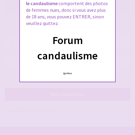
le candaulisme
comportent des photos
M’enregistrer
de femmes nues, donc si vous avez plus
de 18 ans, vous pouvez ENTRER, sinon
veuillez quittez.
SE CONNECTER À VOTRE COMPTE
Forum
Nom
d’utilisateur :
candaulisme
Mot
de
passe :
Quittez
Rester connecté(e)
Cacher la session
Me connecter
J’ai oublié mon mot de passe