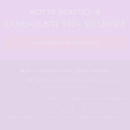
NOTRE BOUTIQUE
CANDAULISTE 100% SÉCURISÉE
Je commande = Accès vip offert
Les C.G.U du forum cando
Nous contacter
pour les amoureux du candaulisme et les maris
Façonné avec
et
qui rêvent de devenir cocu.
Forum-candaulisme.fr
est un forum de d'échange et de discussion permettant
à des couples candaulistes, à des maris qui rêvent de devenir cocu voire
cuckold, à des femmes cocufieuses et libérées, de discuter avec des amants et
d'autres libertins. Crée en 2009 il est devenu le
meilleur site candauliste et
cuckold
.