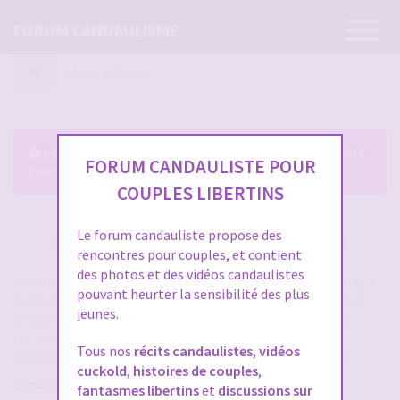
Ouvrir
FORUM CANDAULISME
la
navigatio
Index du forum
Le forum exige que vous soyez enregistré et connecté
FORUM CANDAULISTE POUR
pour pouvoir consulter le profil des membres.
COUPLES LIBERTINS
Le forum candauliste propose des
CRÉER UN COMPTE SUR FORUM CANDAULISME
rencontres pour couples, et contient
des photos et des vidéos candaulistes
Vous devez vous inscrire pour vous connecter. Cela ne prend que
pouvant heurter la sensibilité des plus
quelques secondes et vous aurez accès au forum. Merci de bien
jeunes.
remplir les champs proposés pour augmenter vos chances de
rencontres sur le forum. Assurez-vous de bien lire tout le
Tous nos
récits candaulistes
,
vidéos
règlement également, les modérateurs ont la gachette facile.
cuckold
,
histoires de couples
,
Conditions d’utilisation
fantasmes libertins
et
discussions sur