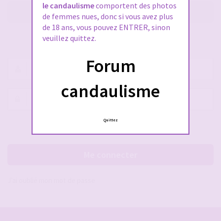
le candaulisme
comportent des photos
M’enregistrer
de femmes nues, donc si vous avez plus
de 18 ans, vous pouvez ENTRER, sinon
veuillez quittez.
SE CONNECTER À VOTRE COMPTE
Forum
Nom
d’utilisateur :
candaulisme
Mot
de
passe :
Quittez
Rester connecté(e)
Cacher la session
Me connecter
J’ai oublié mon mot de passe