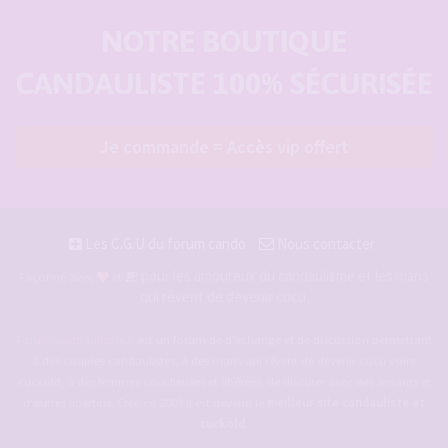
NOTRE BOUTIQUE
CANDAULISTE 100% SÉCURISÉE
Je commande = Accès vip offert
Les C.G.U du forum cando
Nous contacter
pour les amoureux du candaulisme et les maris
Façonné avec
et
qui rêvent de devenir cocu.
Forum-candaulisme.fr
est un forum de d'échange et de discussion permettant
à des couples candaulistes, à des maris qui rêvent de devenir cocu voire
cuckold, à des femmes cocufieuses et libérées, de discuter avec des amants et
d'autres libertins. Crée en 2009 il est devenu le
meilleur site candauliste et
cuckold
.