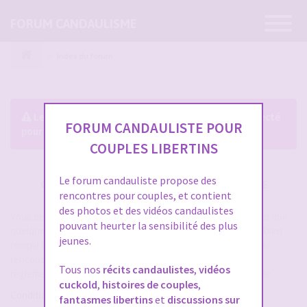
Ouvrir
FORUM CANDAULISME
la
navigatio
Index du forum
Le forum exige que vous soyez enregistré et connecté
FORUM CANDAULISTE POUR
pour pouvoir consulter le profil des membres.
COUPLES LIBERTINS
Le forum candauliste propose des
CRÉER UN COMPTE SUR FORUM CANDAULISME
rencontres pour couples, et contient
des photos et des vidéos candaulistes
Vous devez vous inscrire pour vous connecter. Cela ne prend que
pouvant heurter la sensibilité des plus
quelques secondes et vous aurez accès au forum. Merci de bien
jeunes.
remplir les champs proposés pour augmenter vos chances de
rencontres sur le forum. Assurez-vous de bien lire tout le
Tous nos
récits candaulistes
,
vidéos
règlement également, les modérateurs ont la gachette facile.
cuckold
,
histoires de couples
,
Conditions d’utilisation
fantasmes libertins
et
discussions sur