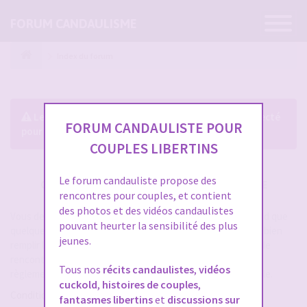
Ouvrir
FORUM CANDAULISME
la
navigatio
Index du forum
Le forum exige que vous soyez enregistré et connecté
FORUM CANDAULISTE POUR
pour pouvoir consulter le profil des membres.
COUPLES LIBERTINS
Le forum candauliste propose des
CRÉER UN COMPTE SUR FORUM CANDAULISME
rencontres pour couples, et contient
des photos et des vidéos candaulistes
Vous devez vous inscrire pour vous connecter. Cela ne prend que
pouvant heurter la sensibilité des plus
quelques secondes et vous aurez accès au forum. Merci de bien
jeunes.
remplir les champs proposés pour augmenter vos chances de
rencontres sur le forum. Assurez-vous de bien lire tout le
Tous nos
récits candaulistes
,
vidéos
règlement également, les modérateurs ont la gachette facile.
cuckold
,
histoires de couples
,
Conditions d’utilisation
fantasmes libertins
et
discussions sur