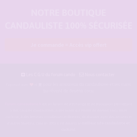
NOTRE BOUTIQUE
CANDAULISTE 100% SÉCURISÉE
Je commande = Accès vip offert
Les C.G.U du forum cando
Nous contacter
pour les amoureux du candaulisme et les maris
Façonné avec
et
qui rêvent de devenir cocu.
Forum-candaulisme.fr
est un forum de d'échange et de discussion permettant
à des couples candaulistes, à des maris qui rêvent de devenir cocu voire
cuckold, à des femmes cocufieuses et libérées, de discuter avec des amants et
d'autres libertins. Crée en 2009 il est devenu le
meilleur site candauliste et
cuckold
.