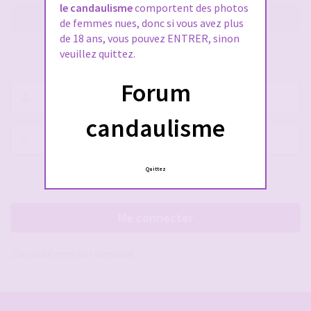
le candaulisme
comportent des photos
M’enregistrer
de femmes nues, donc si vous avez plus
de 18 ans, vous pouvez ENTRER, sinon
veuillez quittez.
SE CONNECTER À VOTRE COMPTE
Forum
Nom
d’utilisateur :
candaulisme
Mot
de
passe :
Quittez
Rester connecté(e)
Cacher la session
Me connecter
J’ai oublié mon mot de passe