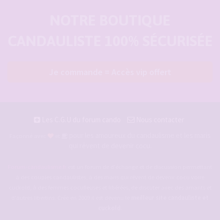
NOTRE BOUTIQUE
CANDAULISTE 100% SÉCURISÉE
Je commande = Accès vip offert
Les C.G.U du forum cando
Nous contacter
pour les amoureux du candaulisme et les maris
Façonné avec
et
qui rêvent de devenir cocu.
Forum-candaulisme.fr
est un forum de d'échange et de discussion permettant
à des couples candaulistes, à des maris qui rêvent de devenir cocu voire
cuckold, à des femmes cocufieuses et libérées, de discuter avec des amants et
d'autres libertins. Crée en 2009 il est devenu le
meilleur site candauliste et
cuckold
.