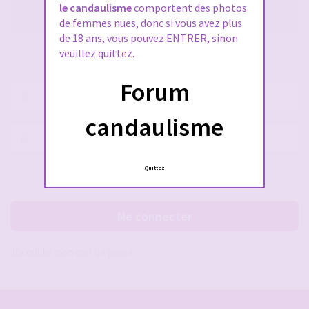
le candaulisme
comportent des photos
M’enregistrer
de femmes nues, donc si vous avez plus
de 18 ans, vous pouvez ENTRER, sinon
veuillez quittez.
SE CONNECTER À VOTRE COMPTE
Forum
Nom
d’utilisateur :
candaulisme
Mot
de
passe :
Quittez
Rester connecté(e)
Cacher la session
Me connecter
J’ai oublié mon mot de passe