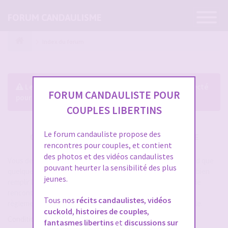
Ouvrir
FORUM CANDAULISME
la
navigatio
Index du forum
Le forum exige que vous soyez enregistré et connecté
FORUM CANDAULISTE POUR
pour pouvoir consulter le profil des membres.
COUPLES LIBERTINS
Le forum candauliste propose des
CRÉER UN COMPTE SUR FORUM CANDAULISME
rencontres pour couples, et contient
des photos et des vidéos candaulistes
Vous devez vous inscrire pour vous connecter. Cela ne prend que
pouvant heurter la sensibilité des plus
quelques secondes et vous aurez accès au forum. Merci de bien
jeunes.
remplir les champs proposés pour augmenter vos chances de
rencontres sur le forum. Assurez-vous de bien lire tout le
Tous nos
récits candaulistes
,
vidéos
règlement également, les modérateurs ont la gachette facile.
cuckold
,
histoires de couples
,
Conditions d’utilisation
fantasmes libertins
et
discussions sur