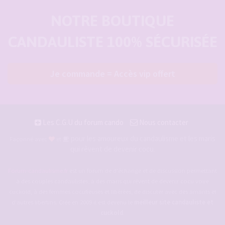
NOTRE BOUTIQUE
CANDAULISTE 100% SÉCURISÉE
Je commande = Accès vip offert
Les C.G.U du forum cando
Nous contacter
pour les amoureux du candaulisme et les maris
Façonné avec
et
qui rêvent de devenir cocu.
Forum-candaulisme.fr
est un forum de d'échange et de discussion permettant
à des couples candaulistes, à des maris qui rêvent de devenir cocu voire
cuckold, à des femmes cocufieuses et libérées, de discuter avec des amants et
d'autres libertins. Crée en 2009 il est devenu le
meilleur site candauliste et
cuckold
.