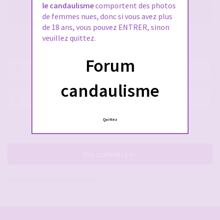
le candaulisme
comportent des photos
M’enregistrer
de femmes nues, donc si vous avez plus
de 18 ans, vous pouvez ENTRER, sinon
veuillez quittez.
SE CONNECTER À VOTRE COMPTE
Forum
Nom
d’utilisateur :
candaulisme
Mot
de
passe :
Quittez
Rester connecté(e)
Cacher la session
Me connecter
J’ai oublié mon mot de passe