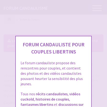
Ouvrir
FORUM CANDAULISME
la
navigatio
Index du forum
Le forum exige que vous soyez enregistré et connecté
FORUM CANDAULISTE POUR
pour pouvoir consulter le profil des membres.
COUPLES LIBERTINS
Le forum candauliste propose des
CRÉER UN COMPTE SUR FORUM CANDAULISME
rencontres pour couples, et contient
des photos et des vidéos candaulistes
Vous devez vous inscrire pour vous connecter. Cela ne prend que
pouvant heurter la sensibilité des plus
quelques secondes et vous aurez accès au forum. Merci de bien
jeunes.
remplir les champs proposés pour augmenter vos chances de
rencontres sur le forum. Assurez-vous de bien lire tout le
Tous nos
récits candaulistes
,
vidéos
règlement également, les modérateurs ont la gachette facile.
cuckold
,
histoires de couples
,
Conditions d’utilisation
fantasmes libertins
et
discussions sur