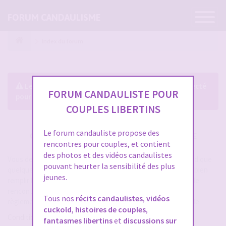
Ouvrir
FORUM CANDAULISME
la
navigatio
Index du forum
Le forum exige que vous soyez enregistré et connecté
FORUM CANDAULISTE POUR
pour pouvoir consulter le profil des membres.
COUPLES LIBERTINS
Le forum candauliste propose des
CRÉER UN COMPTE SUR FORUM CANDAULISME
rencontres pour couples, et contient
des photos et des vidéos candaulistes
Vous devez vous inscrire pour vous connecter. Cela ne prend que
pouvant heurter la sensibilité des plus
quelques secondes et vous aurez accès au forum. Merci de bien
jeunes.
remplir les champs proposés pour augmenter vos chances de
rencontres sur le forum. Assurez-vous de bien lire tout le
Tous nos
récits candaulistes
,
vidéos
règlement également, les modérateurs ont la gachette facile.
cuckold
,
histoires de couples
,
Conditions d’utilisation
fantasmes libertins
et
discussions sur