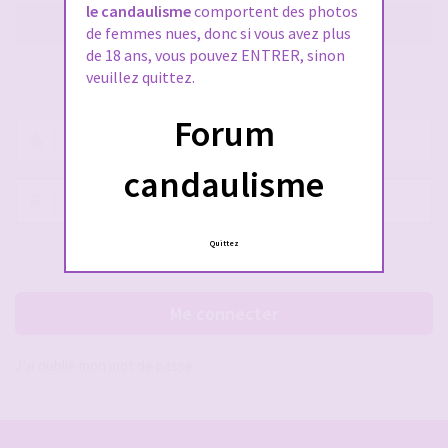
le candaulisme
comportent des photos
M’enregistrer
de femmes nues, donc si vous avez plus
de 18 ans, vous pouvez ENTRER, sinon
veuillez quittez.
SE CONNECTER À VOTRE COMPTE
Forum
Nom
d’utilisateur :
candaulisme
Mot
de
passe :
Quittez
Rester connecté(e)
Cacher la session
Me connecter
J’ai oublié mon mot de passe