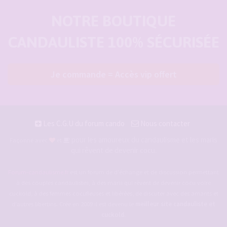
NOTRE BOUTIQUE
CANDAULISTE 100% SÉCURISÉE
Je commande = Accès vip offert
Les C.G.U du forum cando
Nous contacter
pour les amoureux du candaulisme et les maris
Façonné avec
et
qui rêvent de devenir cocu.
Forum-candaulisme.fr
est un forum de d'échange et de discussion permettant
à des couples candaulistes, à des maris qui rêvent de devenir cocu voire
cuckold, à des femmes cocufieuses et libérées, de discuter avec des amants et
d'autres libertins. Crée en 2009 il est devenu le
meilleur site candauliste et
cuckold
.