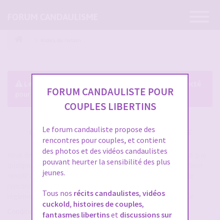
Ouvrir
FORUM CANDAULISME
la
navigatio
Index du forum
Le forum exige que vous soyez enregistré et connecté
FORUM CANDAULISTE POUR
pour pouvoir consulter le profil des membres.
COUPLES LIBERTINS
Le forum candauliste propose des
CRÉER UN COMPTE SUR FORUM CANDAULISME
rencontres pour couples, et contient
des photos et des vidéos candaulistes
Vous devez vous inscrire pour vous connecter. Cela ne prend que
pouvant heurter la sensibilité des plus
quelques secondes et vous aurez accès au forum. Merci de bien
jeunes.
remplir les champs proposés pour augmenter vos chances de
rencontres sur le forum. Assurez-vous de bien lire tout le
Tous nos
récits candaulistes
,
vidéos
règlement également, les modérateurs ont la gachette facile.
cuckold
,
histoires de couples
,
Conditions d’utilisation
fantasmes libertins
et
discussions sur