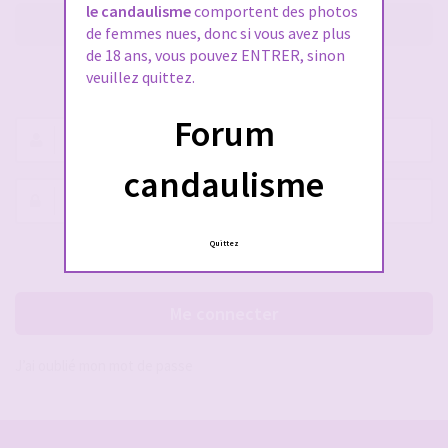
le candaulisme
comportent des photos
M’enregistrer
de femmes nues, donc si vous avez plus
de 18 ans, vous pouvez ENTRER, sinon
veuillez quittez.
SE CONNECTER À VOTRE COMPTE
Forum
Nom
d’utilisateur :
candaulisme
Mot
de
passe :
Quittez
Rester connecté(e)
Cacher la session
Me connecter
J’ai oublié mon mot de passe