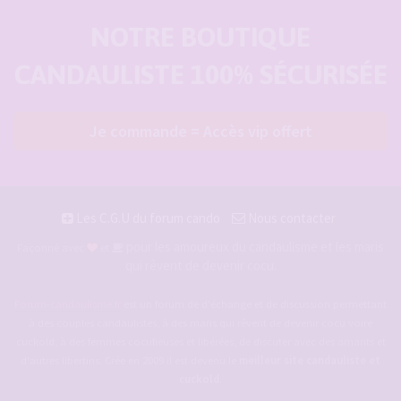
NOTRE BOUTIQUE
CANDAULISTE 100% SÉCURISÉE
Je commande = Accès vip offert
Les C.G.U du forum cando
Nous contacter
pour les amoureux du candaulisme et les maris
Façonné avec
et
qui rêvent de devenir cocu.
Forum-candaulisme.fr
est un forum de d'échange et de discussion permettant
à des couples candaulistes, à des maris qui rêvent de devenir cocu voire
cuckold, à des femmes cocufieuses et libérées, de discuter avec des amants et
d'autres libertins. Crée en 2009 il est devenu le
meilleur site candauliste et
cuckold
.