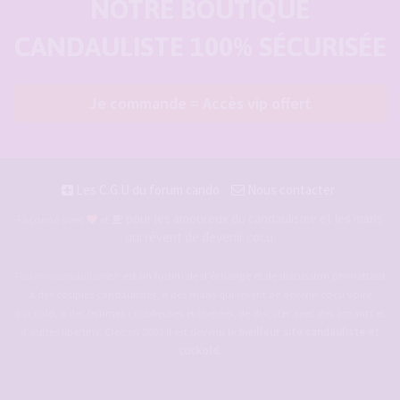
NOTRE BOUTIQUE
CANDAULISTE 100% SÉCURISÉE
Je commande = Accès vip offert
Les C.G.U du forum cando
Nous contacter
pour les amoureux du candaulisme et les maris
Façonné avec
et
qui rêvent de devenir cocu.
Forum-candaulisme.fr
est un forum de d'échange et de discussion permettant
à des couples candaulistes, à des maris qui rêvent de devenir cocu voire
cuckold, à des femmes cocufieuses et libérées, de discuter avec des amants et
d'autres libertins. Crée en 2009 il est devenu le
meilleur site candauliste et
cuckold
.