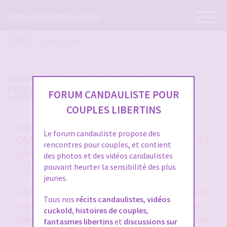
Ouvrir
FORUM CANDAULISME
la
navigatio
Index du forum
CONTACTER UN ADMINISTRATEUR DU
FORUM
FORUM CANDAULISTE POUR
COUPLES LIBERTINS
Vous avez un soucis sur FORUM
Le forum candauliste propose des
CANDAULISTE et vous ne vous en sortez
rencontres pour couples, et contient
pas après avoir lu toutes les
rubriques
des photos et des vidéos candaulistes
d'aides entre membres
et la
FAQ
?
pouvant heurter la sensibilité des plus
jeunes.
Contactez-nous, nous vous répondrons
Tous nos
récits candaulistes
,
vidéos
sous 48 heures en général. Merci d'être
cuckold
,
histoires de couples
,
très clair et précis dans votre problème
fantasmes libertins
et
discussions sur