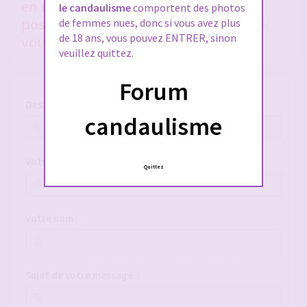
en nous donnant le plus de détails
le candaulisme
comportent des photos
possible, si vous voulez qu'on puisse
de femmes nues, donc si vous avez plus
de 18 ans, vous pouvez ENTRER, sinon
vous aider !
veuillez quittez.
Forum
Destinataire :
candaulisme
Votre adresse e-mail :
Quittez
Votre nom :
Sujet de votre message :