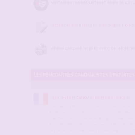
FANTASMES CANDAULISTES ET RÊVES DE COCU
RÉCITS CANDAULISTES ET HISTOIRES DE COC
VIDÉOS CANDAULISTES ET PHOTOS - MONTRE
LES RENCONTRES CANDAULISTES GRATUITES
RENCONTRES CANDAULISTES EN FRANCE
Candaulisme Paris - Ile de France
,
Candaulisme Alsa
Aquitaine-Limousin-Poitou-Charentes
,
Candaulisme 
Franche-Comté
,
Candaulisme Bretagne
,
Candaulisme 
Roussillon-Midi-Pyrénées
,
Candaulisme Nord-Pas-de-C
Pays de la Loire
,
Candaulisme Provence-Alpes-Côte d