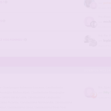
S !
pete
par
05 août 202
Re: Rencontr
US
mich
par
il y a 9 min
Re: Re: Foui
Z VOS FEMMES !
bipb
par
Aujourd’hui
DERNIER MESS
Re: Aper
ce-Champagne-Ardennes-Lorraine
,
Candaulisme
Ikky
Auvergne-Rhône-Alpes
,
Candaulisme Bourgogne-
par
Centre-Val de Loire
,
Candaulisme Languedoc-
Aujourd’hui
alais-Picardie
,
Candaulisme Normandie
,
Candaulisme
'Azur
,
Candaulisme Corse
,
Candaulisme Dom-Tom