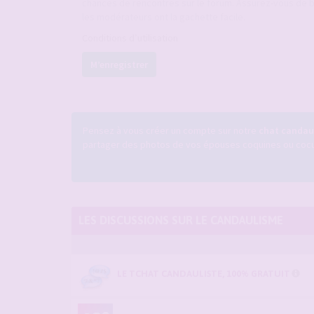
chances de rencontres sur le forum. Assurez-vous de b
les modérateurs ont la gachette facile.
Conditions d’utilisation
M’enregistrer
Pensez à vous créer un compte sur notre
chat candaul
partager des photos de vos épouses coquines ou cocufi
LES DISCUSSIONS SUR LE CANDAULISME
LE TCHAT CANDAULISTE, 100% GRATUIT