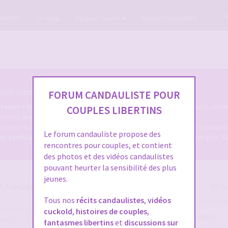
GRATUIT
Le blog
Options forum
Baisez maintenant
ris cocus et candaulistes du net.
FORUM CANDAULISTE POUR
e
forum candauliste
, un forum coquin des milliers de membres réels, un lie
COUPLES LIBERTINS
férentes
pratiques candaulistes
, et tout ce qui s'y rapporte.
s pourrez d'une part, consulter les dizaines de milliers de sujets candaul
Le forum candauliste propose des
res candaulistes
, et bien sûr, déposer des
annonces caudaulistes
pour fa
rencontres pour couples, et contient
des photos et des vidéos candaulistes
pouvant heurter la sensibilité des plus
jeunes.
M CANDAULISME
SE C
Tous nos
récits candaulistes
,
vidéos
e prend que quelques secondes et
cuckold
,
histoires de couples
,
Nom
 champs proposés pour augmenter vos
fantasmes libertins
et
discussions sur
d’utilisateur :