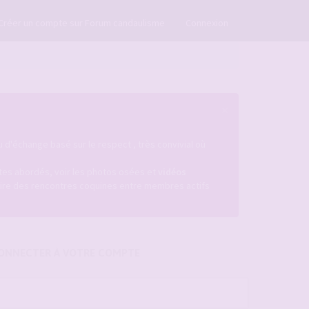
×
Créer un compte sur Forum candaulisme
Connexion
×
u d'échange basé sur le respect , très convivial où
istes abordés, voir les photos osées et
vidéos
ire des rencontres coquines entre membres actifs
ONNECTER À VOTRE COMPTE