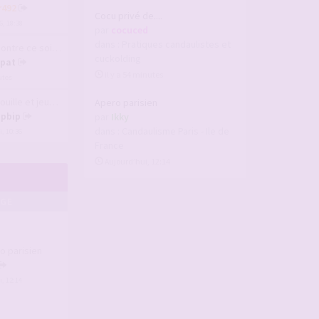
r492
Cocu privé de....
6, 18:38
par
cocuced
dans :
Pratiques candaulistes et
e ce soir même (e…
cuckolding
pat
il y a 54 minutes
utes
lle et jeux à dis…
Apero parisien
ipbip
par
Ikky
dans :
Candaulisme Paris - Ile de
, 10:36
France
Aujourd’hui, 12:14
AGE
o parisien
, 12:14