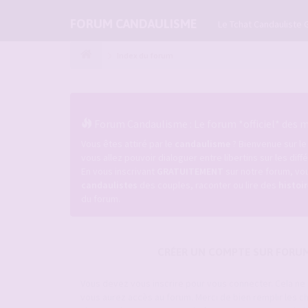
FORUM CANDAULISME
Le Tchat Candauliste 
Index du forum
Forum Candaulisme : Le forum *officiel* des ma
Vous êtes attiré par le
candaulisme
? Bienvenue sur l
vous allez pouvoir dialoguer entre libertins sur les dif
En vous inscrivant
GRATUITEMENT
sur notre forum, vou
candaulistes
des couples, raconter ou lire des
histoi
du forum.
CRÉER UN COMPTE SUR FORU
Vous devez vous inscrire pour vous connecter. Cela n
vous aurez accès au forum. Merci de bien remplir les