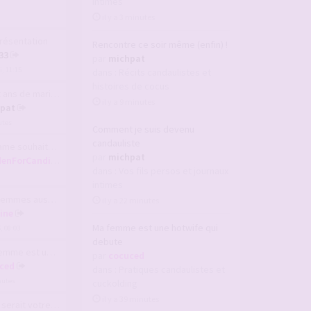
intimes
il y a 3 minutes
résentation
Rencontre ce soir même (enfin) !
33
par
michpat
, 11:15
dans :
Récits candaulistes et
histoires de cocus
s de mariage, un …
il y a 9 minutes
pat
utes
Comment je suis devenu
candauliste
ouhaite rencontre…
par
michpat
enForCandice
dans :
Vos fils persos et journaux
intimes
es aussi aiment v…
il y a 22 minutes
line
Ma femme est une hotwife qui
6, 08:03
debute
 est une hotwife …
par
cocuced
ced
dans :
Pratiques candaulistes et
inutes
cuckolding
il y a 39 minutes
ait votre plus gr…