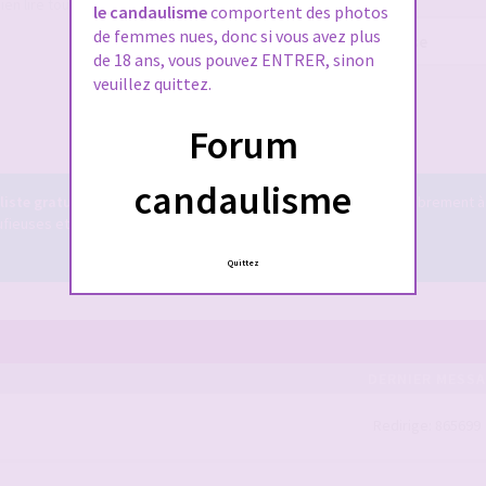
ien lire tout le règlement également,
le candaulisme
comportent des photos
de femmes nues, donc si vous avez plus
Mot
de 18 ans, vous pouvez ENTRER, sinon
de
passe :
veuillez quittez.
Me connecter
Forum
candaulisme
iste gratuit
! Il est accessible à tous ... vous pouvez y tchatter librement à
euses et bien plus encore ...
Le tchat candauliste.
Quittez
DERNIER MESS
Redirige: 865699