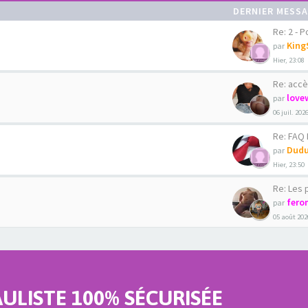
DERNIER MESS
Re: 2 - Pour
King
par
Hier, 23:08
Re: accè
love
par
06 juil. 202
Re: FAQ La C
Dudu
par
Hier, 23:50
Re: Les phot
fero
par
05 août 202
LISTE 100% SÉCURISÉE