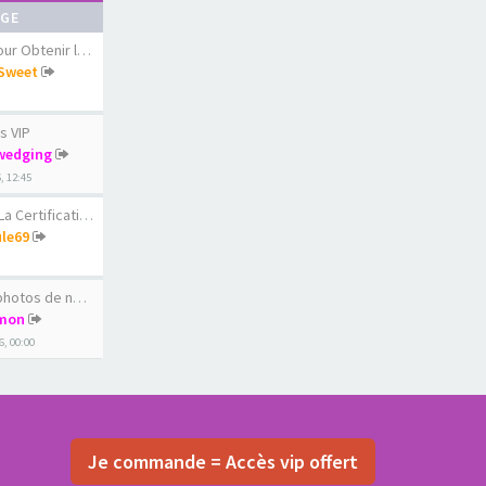
AGE
 Obtenir le diams…
Sweet
s VIP
wedging
6, 12:45
ertification du c…
le69
os de nos femmes …
mon
6, 00:00
Je commande = Accès vip offert