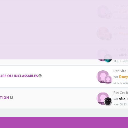
Re: Decouver
mait
par
03 juil. 202
Recherche co
Regu
par
11 mai 2026
Re: Albi we
Mich
par
31 juil. 202
Re: Site de 
RS OU INCLASSABLES
Doey
par
15 juil. 202
Re: Certi
ATION
elixi
par
Hier, 08:33