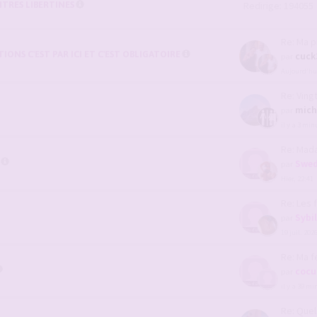
TRES LIBERTINES
Redirige: 194055
Re: Ma p
ONS C'EST PAR ICI ET C'EST OBLIGATOIRE
cuck
par
Aujourd’hui
Re: Vingt an
mich
par
il y a 3 min
Re: Madame s
Swed
par
Hier, 22:41
Re: Les femm
Sybi
par
19 juil. 202
Re: Ma femme
cocu
par
il y a 39 m
Re: Quel ser