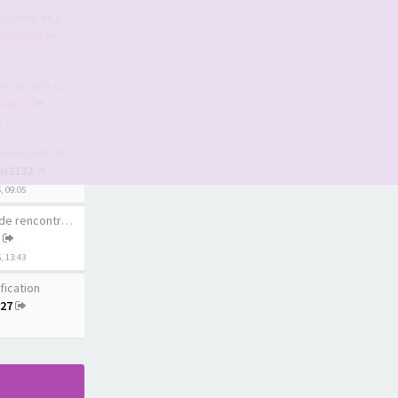
te et 1er sauna l…
requeux
6, 11:12
uple Geneve ou pr…
lier74
, 19:03
ek-end du 15 août
el3132
6, 09:05
rencontre au Québ…
6, 13:43
fication
r27