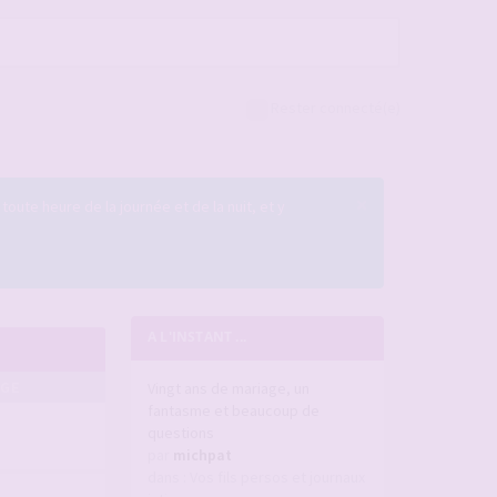
Rester connecté(e)
×
 toute heure de la journée et de la nuit, et y
A L'INSTANT ...
AGE
Vingt ans de mariage, un
fantasme et beaucoup de
questions
par
michpat
dans :
Vos fils persos et journaux