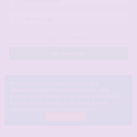
d’utilisateur :
Mot
de
passe :
Rester connecté(e)
Me connecter
×
Pensez à vous créer un compte sur notre
chat
candauliste gratuit
! Il est accessible à tous ... vous
pouvez y tchatter librement à toute heure de la journée et
de la nuit, et y partager des photos de vos épouses
coquines ou cocufieuses et bien plus encore ...
Le tchat candauliste.