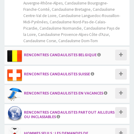
Auvergne-Rhône-Alpes
,
Candaulisme Bourgogne-
Franche-Comté
,
Candaulisme Bretagne
,
Candaulisme
Centre-Val de Loire
,
Candaulisme Languedoc-Roussillon-
Midi-Pyrénées
,
Candaulisme Nord-Pas-de-Calais-
Picardie
,
Candaulisme Normandie
,
Candaulisme Pays de
la Loire
,
Candaulisme Provence-Alpes-Côte d'Azur
,
Candaulisme Corse
,
Candaulisme Dom-Tom
RENCONTRES CANDAULISTES BELGIQUE
RENCONTRES CANDAULISTES SUISSE
RENCONTRES CANDAULISTES EN VACANCES
RENCONTRES CANDAULISTES PARTOUT AILLEURS
OU INCLASSABLES
HOMMES SEULS : LES DEMANDES DE