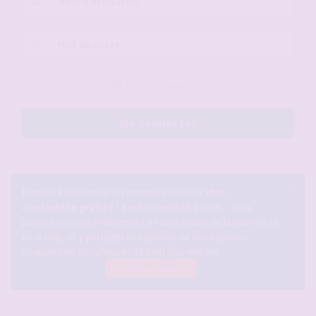
d’utilisateur :
Mot
de
passe :
Rester connecté(e)
Me connecter
×
Pensez à vous créer un compte sur notre
chat
candauliste gratuit
! Il est accessible à tous ... vous
pouvez y tchatter librement à toute heure de la journée et
de la nuit, et y partager des photos de vos épouses
coquines ou cocufieuses et bien plus encore ...
Le tchat candauliste.