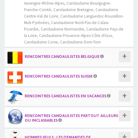
Auvergne-Rhône-Alpes
,
Candaulisme Bourgogne-
Franche-Comté
,
Candaulisme Bretagne
,
Candaulisme
Centre-Val de Loire
,
Candaulisme Languedoc-Roussillon-
Midi-Pyrénées
,
Candaulisme Nord-Pas-de-Calais-
Picardie
,
Candaulisme Normandie
,
Candaulisme Pays de
la Loire
,
Candaulisme Provence-Alpes-Côte d'Azur
,
Candaulisme Corse
,
Candaulisme Dom-Tom
RENCONTRES CANDAULISTES BELGIQUE
RENCONTRES CANDAULISTES SUISSE
RENCONTRES CANDAULISTES EN VACANCES
RENCONTRES CANDAULISTES PARTOUT AILLEURS
OU INCLASSABLES
HOMMES SEULS : LES DEMANDES DE